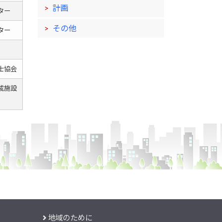
計画
ター
その他
ター
士協会
成施設
地域のために