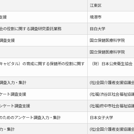
江東区
支援
境港市
会の役割に関する調査研究委託業務
目白大学
調査支援
国立保健医療科学院
国立保健医療科学院
キャピタル）の育成に関する保健所の役割に関す
（財）日本公衆衛生協会
調査入力・集計
(社)全国介護者支援協議
ケート調査支援
(社福)渋谷区社会福祉協
ンケート調査支援
(社福)府中市社会福祉協
のためのアンケート調査入力・集計
日本女子大学
力・集計
(社)全国介護者支援協議