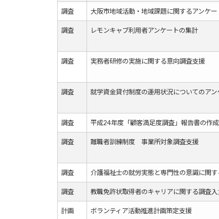
調査
大阪市地域活動・地域課題に関するアンケー
調査
レモンキャブ利用者アンケートの集計
調査
実務者研修の実施に関する意向調査支援
調査
就学資金貸付制度の運用状況についてのアン
調査
平成24年度「顧客満足度調査」報告書の作成
調査
離職者訓練制度 事業所対象調査支援
調査
介護福祉士の就労実態と専門性の意識に関す
調査
教職免許状取得者のキャリアに関する調査入
計画
ボランティア活動推進計画策定支援