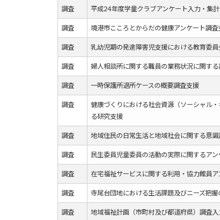
調査
平成24年度学童クラブアンケート入力・集計
調査
境港市こころとからだの健康アンケート調査
調査
乳幼児期の発達障害児支援における教育委員
調査
婦人相談所に関する職員の業務状況に関する
調査
一時保護所退所ケースの概要調査支援
調査
健康づくりにおける社会資源（ソーシャル・
る研究支援
調査
地域住民の日常生活と地域社会に関する意識
調査
民生委員児童委員の活動の実際に関するアン
調査
在宅福祉サービスに関する利用・協力館員ア
調査
寺尾台団地における生活課題及びニーズ把握
調査
地域福祉計画（市町村及び都道府県）調査入